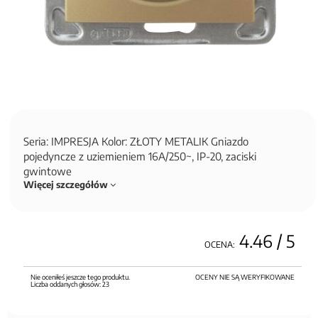
Seria: IMPRESJA Kolor: ZŁOTY METALIK Gniazdo
pojedyncze z uziemieniem 16A/250~, IP-20, zaciski
gwintowe
Więcej szczegółów
4.46
/ 5
OCENA:
Nie oceniłeś jeszcze tego produktu.
OCENY NIE SĄ WERYFIKOWANE
Liczba oddanych głosów:
23