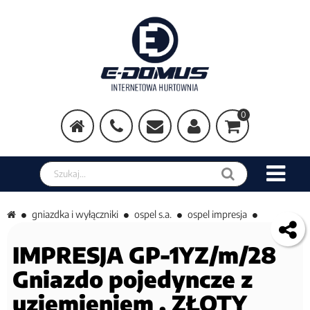
0
Szukaj w sklepie
gniazdka i wyłączniki
ospel s.a.
ospel impresja
IMPRESJA GP-1YZ/m/28
Gniazdo pojedyncze z
uziemieniem , ZŁOTY