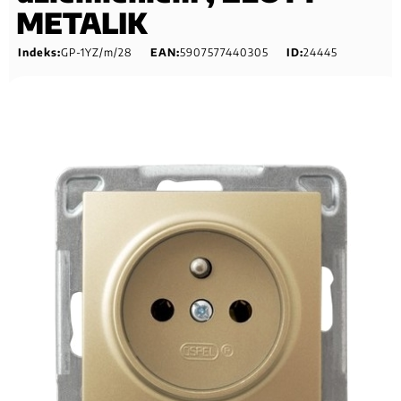
METALIK
Indeks:
GP-1YZ/m/28
EAN:
5907577440305
ID:
24445