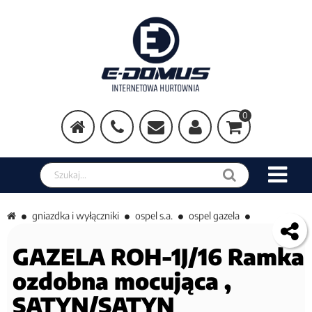
0
Szukaj w sklepie
gniazdka i wyłączniki
ospel s.a.
ospel gazela
GAZELA ROH-1J/16 Ramka
ozdobna mocująca ,
SATYN/SATYN