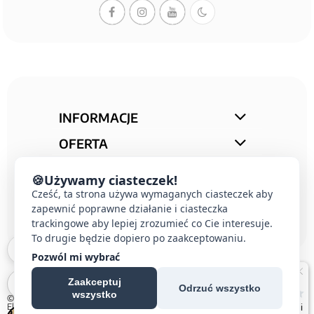
INFORMACJE
OFERTA
STREFA PORAD
🍪
Używamy ciasteczek!
KONTAKT
Cześć, ta strona używa wymaganych ciasteczek aby
zapewnić poprawne działanie i ciasteczka
trackingowe aby lepiej zrozumieć co Cie interesuje.
To drugie będzie dopiero po zaakceptowaniu.
Pozwól mi wybrać
Zaakceptuj
Odrzuć wszystko
wszystko
© 2026 E-DOMUS |
Kontakt Simon
|
Ospel
|
Berker
|
Karlik
|
Hager
|
Schneider
Electric
|
Wideodomofon EURA
| All rights reserved