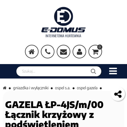
0
Szukaj w sklepie
gniazdka i wyłączniki
ospel s.a.
ospel gazela
GAZELA ŁP-4JS/m/00
Łącznik krzyżowy z
podświetleniem