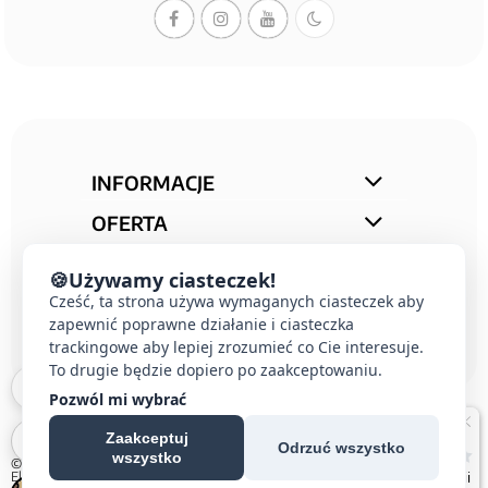
INFORMACJE
OFERTA
STREFA PORAD
🍪
Używamy ciasteczek!
KONTAKT
Cześć, ta strona używa wymaganych ciasteczek aby
zapewnić poprawne działanie i ciasteczka
trackingowe aby lepiej zrozumieć co Cie interesuje.
To drugie będzie dopiero po zaakceptowaniu.
Pozwól mi wybrać
Zaakceptuj
Odrzuć wszystko
wszystko
© 2026 E-DOMUS |
Kontakt Simon
|
Ospel
|
Berker
|
Karlik
|
Hager
|
Schneider
Electric
|
Wideodomofon EURA
| All rights reserved