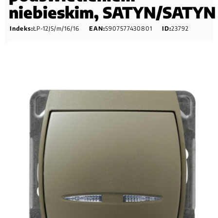
niebieskim, SATYN/SATYN
Indeks:
ŁP-12JS/m/16/16
EAN:
5907577430801
ID:
23792