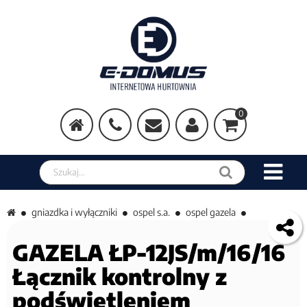
0
Szukaj w sklepie
gniazdka i wyłączniki
ospel s.a.
ospel gazela
GAZELA ŁP-12JS/m/16/16
Łącznik kontrolny z
podświetleniem