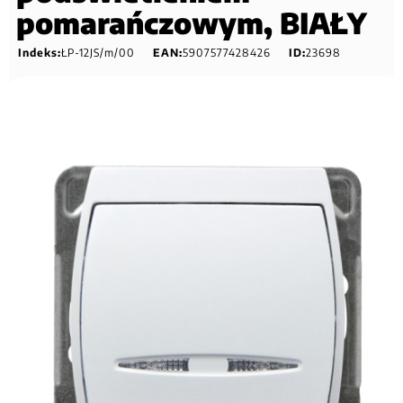
pomarańczowym, BIAŁY
Indeks:
ŁP-12JS/m/00
EAN:
5907577428426
ID:
23698