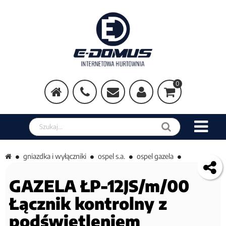
0
Szukaj w sklepie
gniazdka i wyłączniki
ospel s.a.
ospel gazela
GAZELA ŁP-12JS/m/00
Łącznik kontrolny z
podświetleniem