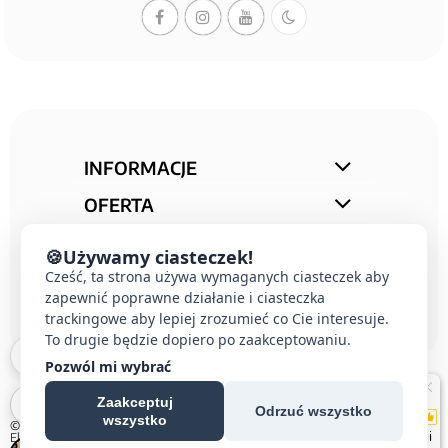
INFORMACJE
OFERTA
STREFA PORAD
🍪
Używamy ciasteczek!
KONTAKT
Cześć, ta strona używa wymaganych ciasteczek aby
zapewnić poprawne działanie i ciasteczka
trackingowe aby lepiej zrozumieć co Cie interesuje.
To drugie będzie dopiero po zaakceptowaniu.
Pozwól mi wybrać
Zaakceptuj
Odrzuć wszystko
wszystko
© 2026 E-DOMUS |
Kontakt Simon
|
Ospel
|
Berker
|
Karlik
|
Hager
|
Schneider
Electric
|
Wideodomofon EURA
| All rights reserved