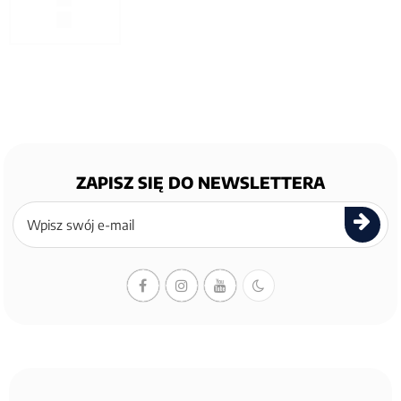
ZAPISZ SIĘ DO NEWSLETTERA
Zapisz
się
do
newslettera