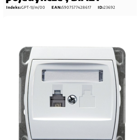
Indeks:
GPT-1J/m/00
EAN:
5907577428617
ID:
23692