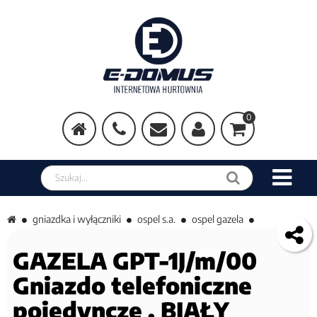
0
Szukaj w sklepie
gniazdka i wyłączniki
ospel s.a.
ospel gazela
GAZELA GPT-1J/m/00
Gniazdo telefoniczne
pojedyncze , BIAŁY