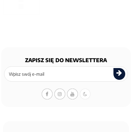
ZAPISZ SIĘ DO NEWSLETTERA
Zapisz
się
do
newslettera