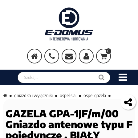
0
Szukaj w sklepie
gniazdka i wyłączniki
ospel s.a.
ospel gazela
GAZELA GPA-1JF/m/00
Gniazdo antenowe typu F
pojedyncze , BIAŁY