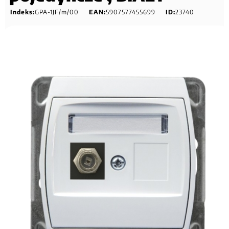
Indeks:
GPA-1JF/m/00
EAN:
5907577455699
ID:
23740