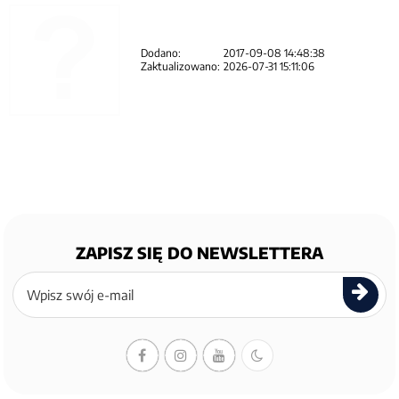
Dodano:
2017-09-08 14:48:38
Zaktualizowano:
2026-07-31 15:11:06
ZAPISZ SIĘ DO NEWSLETTERA
Zapisz
się
do
newslettera