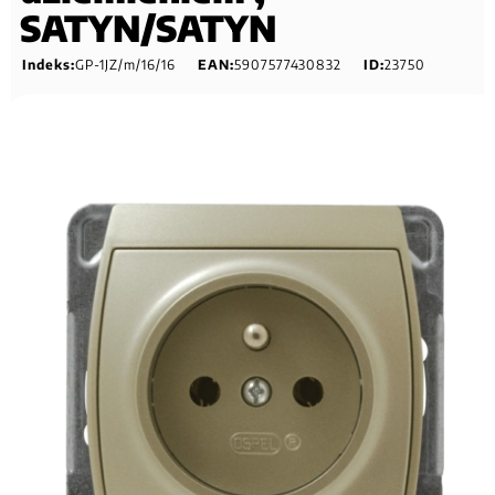
SATYN/SATYN
Indeks:
GP-1JZ/m/16/16
EAN:
5907577430832
ID:
23750