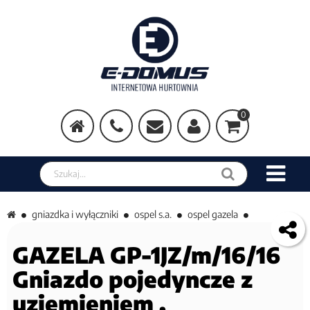
0
Szukaj w sklepie
gniazdka i wyłączniki
ospel s.a.
ospel gazela
GAZELA GP-1JZ/m/16/16
Gniazdo pojedyncze z
uziemieniem ,