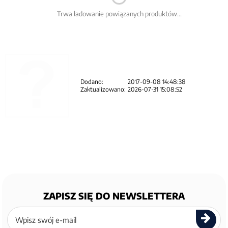
Trwa ładowanie powiązanych produktów...
Dodano:
2017-09-08 14:48:38
Zaktualizowano:
2026-07-31 15:08:52
ZAPISZ SIĘ DO NEWSLETTERA
Zapisz
się
do
newslettera