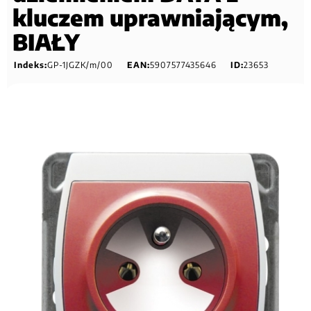
kluczem uprawniającym,
BIAŁY
Indeks:
GP-1JGZK/m/00
EAN:
5907577435646
ID:
23653