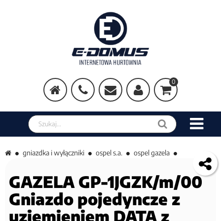
0
Szukaj w sklepie
gniazdka i wyłączniki
ospel s.a.
ospel gazela
GAZELA GP-1JGZK/m/00
Gniazdo pojedyncze z
uziemieniem DATA z