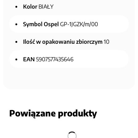
Kolor
BIAŁY
Symbol Ospel
GP-1JGZK/m/00
Ilość w opakowaniu zbiorczym
10
EAN
5907577435646
Powiązane produkty