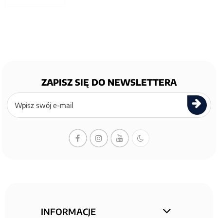
ZAPISZ SIĘ DO NEWSLETTERA
Zapisz
się
do
newslettera
INFORMACJE