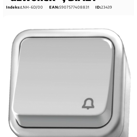
Indeks:
ŁNH-6D/00
EAN:
5907577408831
ID:
23439