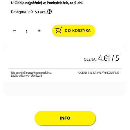
U Ciebie najpóźniej w Poniedziałek, za 9 dni.
Dostępna ilość:
53
szt.
DO KOSZYKA
4.61
/ 5
OCENA:
Nie oceniłeś jeszcze tego produktu.
OCENY NIE SĄ WERYFIKOWANE
Liczba oddanych głosów:
8
INFO