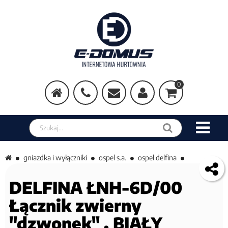
0
Szukaj w sklepie
gniazdka i wyłączniki
ospel s.a.
ospel delfina
DELFINA ŁNH-6D/00
Łącznik zwierny
"dzwonek" , BIAŁY