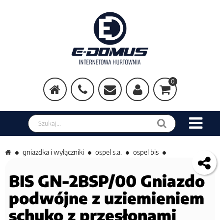
0
Szukaj w sklepie
gniazdka i wyłączniki
ospel s.a.
ospel bis
BIS GN-2BSP/00 Gniazdo
podwójne z uziemieniem
schuko z przesłonami