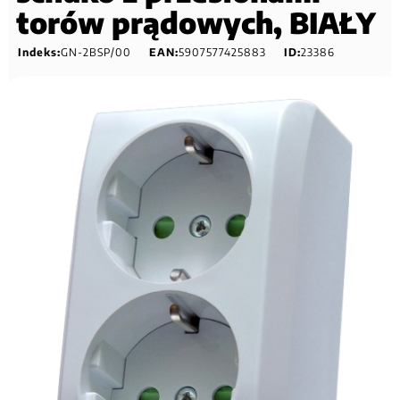
torów prądowych, BIAŁY
Indeks:
GN-2BSP/00
EAN:
5907577425883
ID:
23386