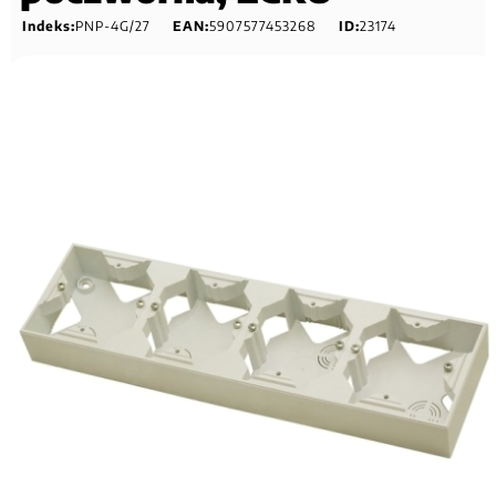
Indeks:
PNP-4G/27
EAN:
5907577453268
ID:
23174