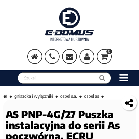
0
Szukaj w sklepie
gniazdka i wyłączniki
ospel s.a.
ospel as
AS PNP-4G/27 Puszka
instalacyjna do serii As
poczwórna, ECRU