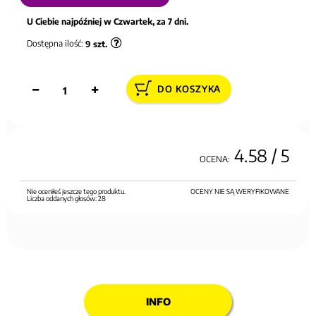
U Ciebie najpóźniej w Czwartek, za 7 dni.
Dostępna ilość:
9
szt.
DO KOSZYKA
4.58
/ 5
OCENA:
Nie oceniłeś jeszcze tego produktu.
OCENY NIE SĄ WERYFIKOWANE
Liczba oddanych głosów:
28
INFO