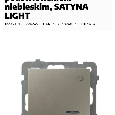
niebieskim, SATYNA
LIGHT
Indeks:
ŁP-5GS/m/45
EAN:
5907577474867
ID:
23254