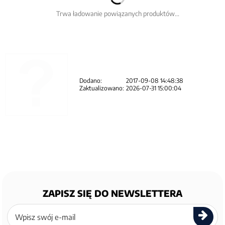
Trwa ładowanie powiązanych produktów...
Dodano:
2017-09-08 14:48:38
Zaktualizowano:
2026-07-31 15:00:04
ZAPISZ SIĘ DO NEWSLETTERA
Zapisz
się
do
newslettera