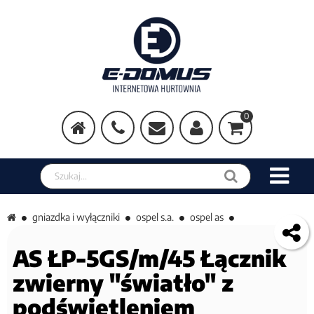
0
Szukaj w sklepie
gniazdka i wyłączniki
ospel s.a.
ospel as
AS ŁP-5GS/m/45 Łącznik
zwierny "światło" z
podświetleniem