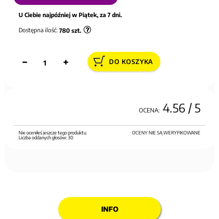
U Ciebie najpóźniej w Piątek, za 7 dni.
Dostępna ilość:
780
szt.
DO KOSZYKA
4.56
/ 5
OCENA:
Nie oceniłeś jeszcze tego produktu.
OCENY NIE SĄ WERYFIKOWANE
Liczba oddanych głosów:
30
INFO