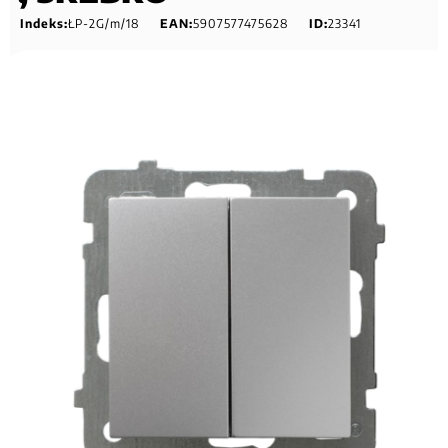
Indeks:
ŁP-2G/m/18
EAN:
5907577475628
ID:
23341