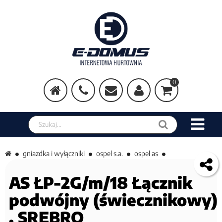
0
Szukaj w sklepie
gniazdka i wyłączniki
ospel s.a.
ospel as
AS ŁP-2G/m/18 Łącznik
podwójny (świecznikowy)
, SREBRO