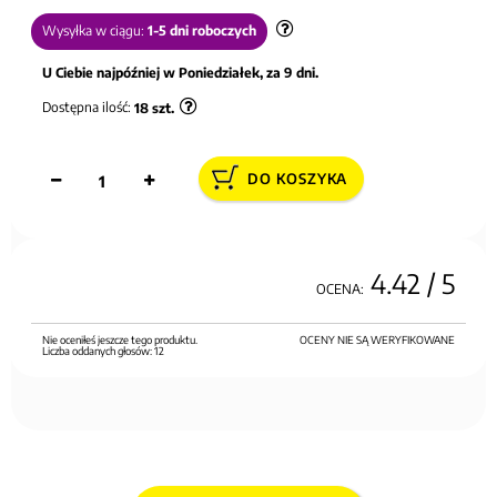
Wysyłka w ciągu:
1-5 dni roboczych
U Ciebie najpóźniej w Poniedziałek, za 9 dni.
Dostępna ilość:
18
szt.
DO KOSZYKA
4.42
/ 5
OCENA:
Nie oceniłeś jeszcze tego produktu.
OCENY NIE SĄ WERYFIKOWANE
Liczba oddanych głosów:
12