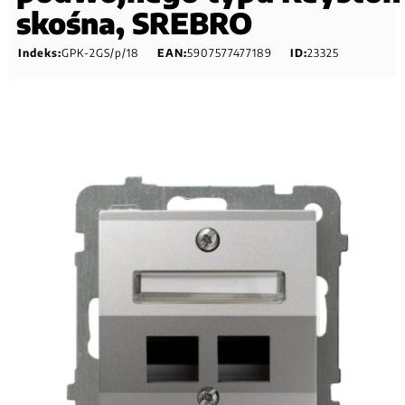
skośna, SREBRO
Indeks:
GPK-2GS/p/18
EAN:
5907577477189
ID:
23325