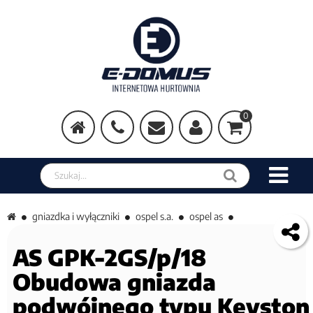
0
Szukaj w sklepie
gniazdka i wyłączniki
ospel s.a.
ospel as
AS GPK-2GS/p/18
Obudowa gniazda
podwójnego typu Keyston