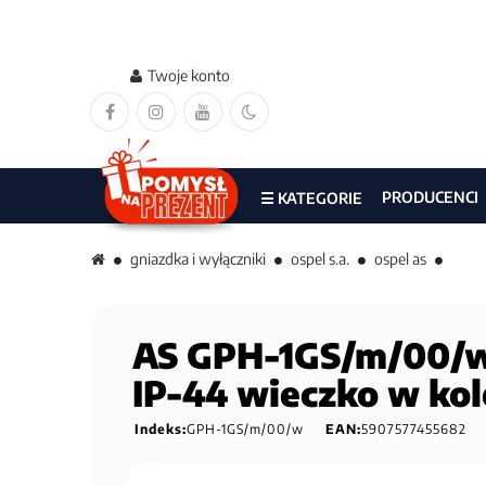
Twoje konto
PRODUCENCI
☰ KATEGORIE
gniazdka i wyłączniki
ospel s.a.
ospel as
AS GPH-1GS/m/00/w 
IP-44 wieczko w ko
Indeks:
GPH-1GS/m/00/w
EAN:
5907577455682