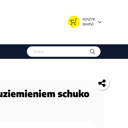
KOSZYK
(pusty)
Szukaj w sklepie
uziemieniem schuko