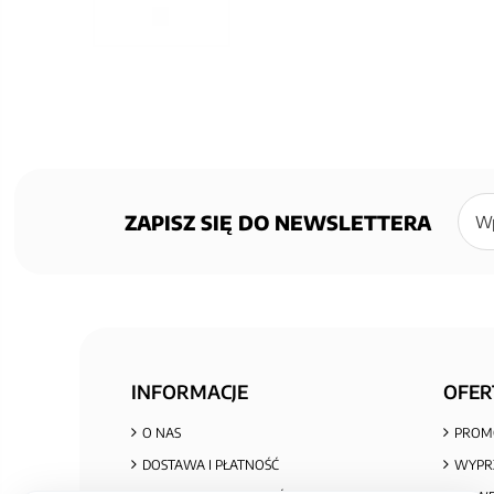
Zapisz
się
ZAPISZ SIĘ DO NEWSLETTERA
do
newsl
INFORMACJE
OFER
O NAS
PROM
DOSTAWA I PŁATNOŚĆ
WYPR