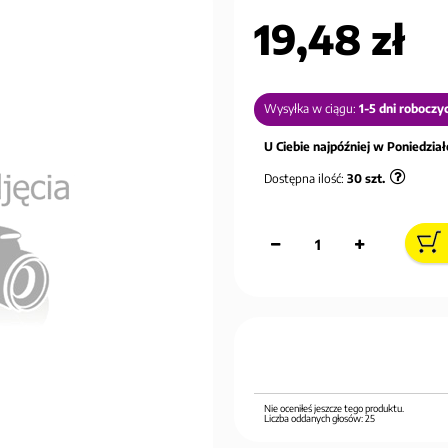
19,48 zł
Wysyłka w ciągu:
1-5 dni roboczy
U Ciebie najpóźniej w Poniedziałe
Dostępna ilość:
30
szt.
Nie oceniłeś jeszcze tego produktu.
Liczba oddanych głosów:
25