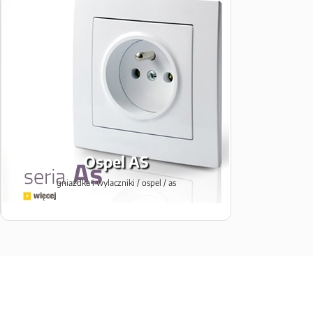
Ospel AS
gniazdka i wylaczniki / ospel / as