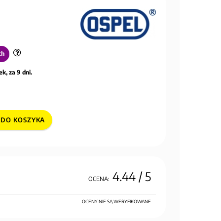
ch
k, za 9 dni.
DO KOSZYKA
4.44
/ 5
OCENA:
OCENY NIE SĄ WERYFIKOWANE