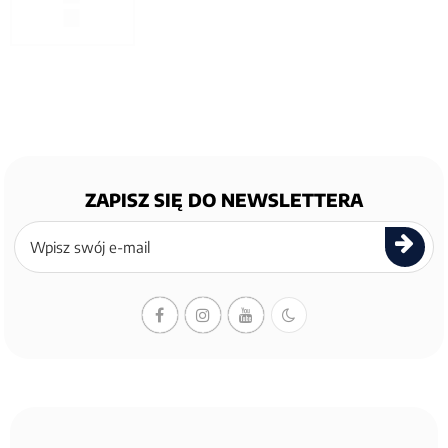
ZAPISZ SIĘ DO NEWSLETTERA
Zapisz
się
do
newslettera