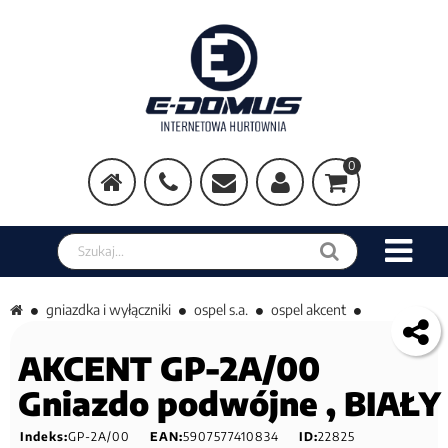
0
Szukaj w sklepie
gniazdka i wyłączniki
ospel s.a.
ospel akcent
AKCENT GP-2A/00
Gniazdo podwójne , BIAŁY
Indeks:
GP-2A/00
EAN:
5907577410834
ID:
22825