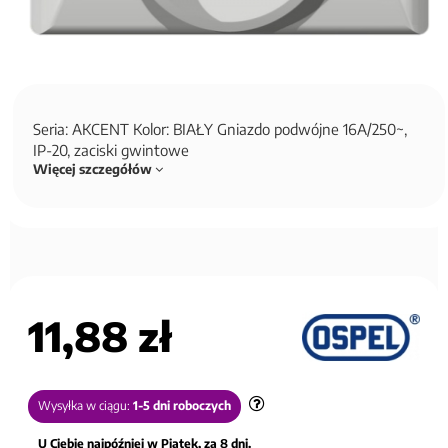
Seria: AKCENT Kolor: BIAŁY Gniazdo podwójne 16A/250~,
IP-20, zaciski gwintowe
Więcej szczegółów
11,88 zł
Wysyłka w ciągu:
1-5 dni roboczych
U Ciebie najpóźniej w Piątek, za 8 dni.