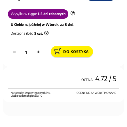
Wysyłka w ciągu:
1-5 dni roboczych
U Ciebie najpóźniej w Wtorek, za 8 dni.
Dostępna ilość:
3
szt.
DO KOSZYKA
4.72
/ 5
OCENA:
Nie oceniłeś jeszcze tego produktu.
OCENY NIE SĄ WERYFIKOWANE
Liczba oddanych głosów:
10