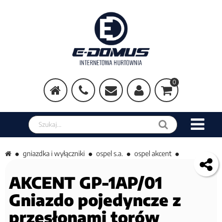
0
Szukaj w sklepie
gniazdka i wyłączniki
ospel s.a.
ospel akcent
AKCENT GP-1AP/01
Gniazdo pojedyncze z
przesłonami torów