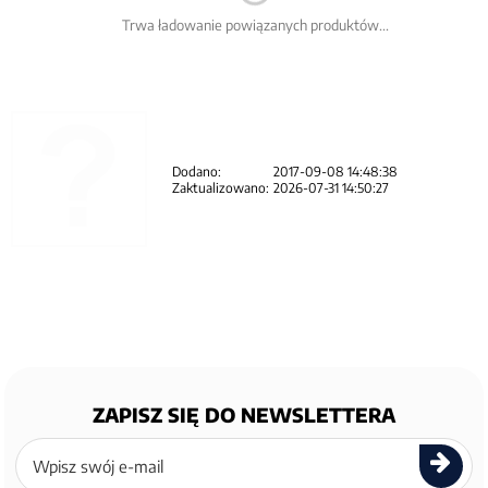
Trwa ładowanie powiązanych produktów...
Dodano:
2017-09-08 14:48:38
Zaktualizowano:
2026-07-31 14:50:27
ZAPISZ SIĘ DO NEWSLETTERA
Zapisz
się
do
newslettera