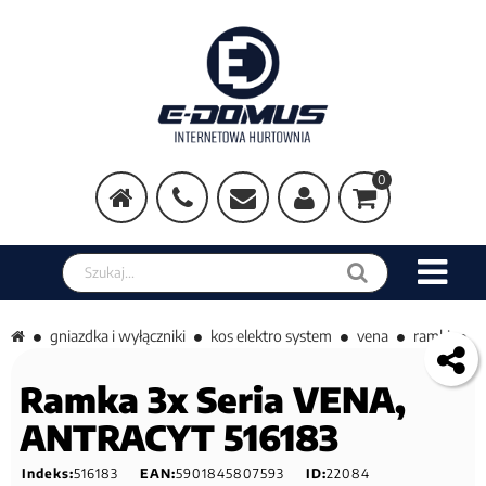
0
Szukaj w sklepie
gniazdka i wyłączniki
kos elektro system
vena
ramki
Ramka 3x Seria VENA,
ANTRACYT 516183
Indeks:
516183
EAN:
5901845807593
ID:
22084