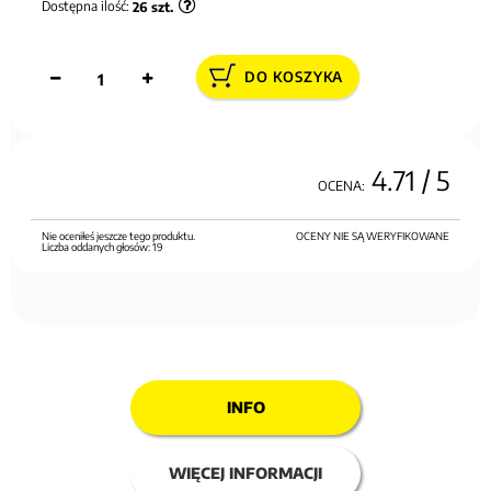
Dostępna ilość:
26
szt.
DO KOSZYKA
4.71
/ 5
OCENA:
Nie oceniłeś jeszcze tego produktu.
OCENY NIE SĄ WERYFIKOWANE
Liczba oddanych głosów:
19
INFO
WIĘCEJ INFORMACJI