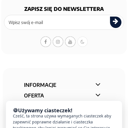
ZAPISZ SIĘ DO NEWSLETTERA
Zapisz
się
do
newslettera
INFORMACJE
OFERTA
STREFA PORAD
🍪
Używamy ciasteczek!
Cześć, ta strona używa wymaganych ciasteczek aby
KONTAKT
zapewnić poprawne działanie i ciasteczka
trackingowe aby lepiej zrozumieć co Cie interesuje.