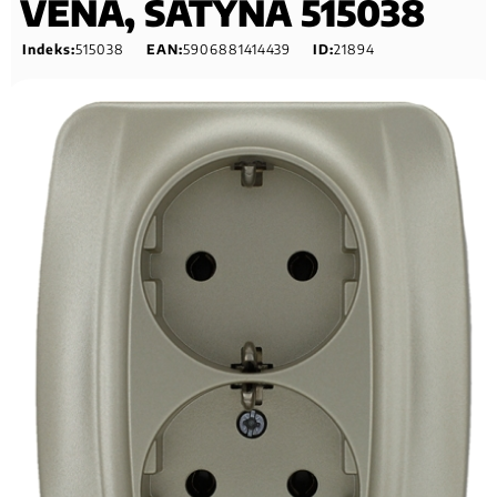
VENA, SATYNA 515038
Indeks:
515038
EAN:
5906881414439
ID:
21894