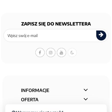
ZAPISZ SIĘ DO NEWSLETTERA
Zapisz
się
do
newslettera
INFORMACJE
OFERTA
STREFA PORAD