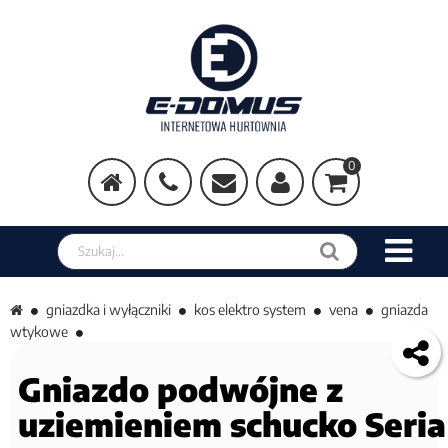
0
Szukaj w sklepie
gniazdka i wyłączniki
kos elektro system
vena
gniazda
wtykowe
Gniazdo podwójne z
uziemieniem schucko Seria