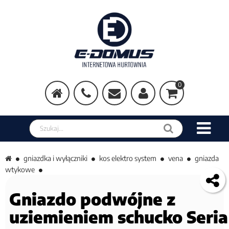
0
Szukaj w sklepie
gniazdka i wyłączniki
kos elektro system
vena
gniazda
wtykowe
Gniazdo podwójne z
uziemieniem schucko Seria