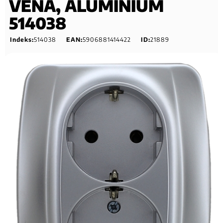
VENA, ALUMINIUM
514038
Indeks:
514038
EAN:
5906881414422
ID:
21889