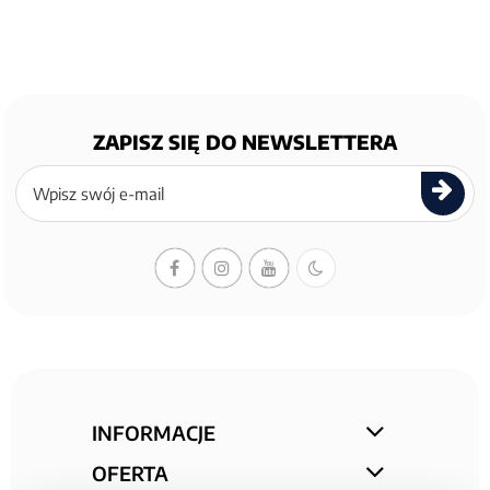
ZAPISZ SIĘ DO NEWSLETTERA
Zapisz
się
do
newslettera
INFORMACJE
OFERTA