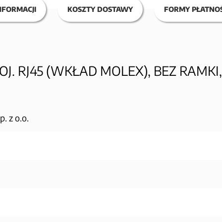
NFORMACJI
KOSZTY DOSTAWY
FORMY PŁATNOŚ
. RJ45 (WKŁAD MOLEX), BEZ RAMKI,
 z o.o.