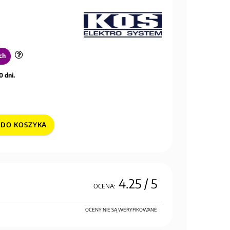
ch
0 dni.
DO KOSZYKA
4.25
/ 5
OCENA:
OCENY NIE SĄ WERYFIKOWANE