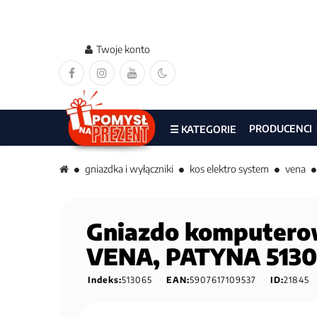
Twoje konto
PRODUCENCI
☰ KATEGORIE
gniazdka i wyłączniki
kos elektro system
vena
Gniazdo komputerow
VENA, PATYNA 513
Indeks:
513065
EAN:
5907617109537
ID:
21845