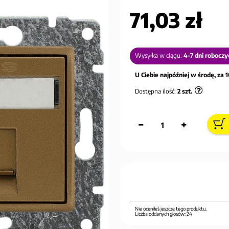
71,03 zł
Wysyłka w ciągu:
4-7 dni roboczy
U Ciebie najpóźniej w środę, za 1
Dostępna ilość:
2
szt.
Nie oceniłeś jeszcze tego produktu.
Liczba oddanych głosów:
24