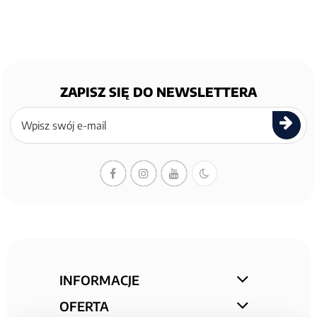
ZAPISZ SIĘ DO NEWSLETTERA
Zapisz
się
do
newslettera
INFORMACJE
OFERTA