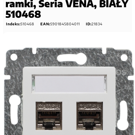
ramki, Seria VENA, BIAŁY
510468
Indeks:
510468
EAN:
5901845804011
ID:
21834