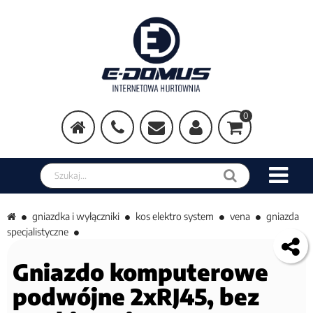
0
Szukaj w sklepie
gniazdka i wyłączniki
kos elektro system
vena
gniazda
specjalistyczne
Gniazdo komputerowe
podwójne 2xRJ45, bez