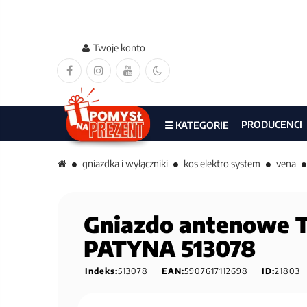
Twoje konto
PRODUCENCI
☰ KATEGORIE
gniazdka i wyłączniki
kos elektro system
vena
Gniazdo antenowe T
PATYNA 513078
Indeks:
513078
EAN:
5907617112698
ID:
21803