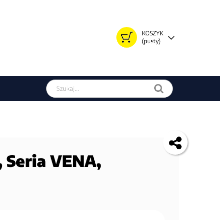
KOSZYK
(pusty)
Szukaj w sklepie
 Seria VENA,