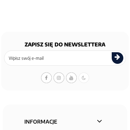
ZAPISZ SIĘ DO NEWSLETTERA
Zapisz
się
do
newslettera
INFORMACJE