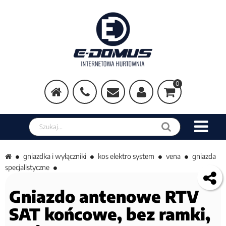
0
Szukaj w sklepie
gniazdka i wyłączniki
kos elektro system
vena
gniazda
specjalistyczne
Gniazdo antenowe RTV
SAT końcowe, bez ramki,