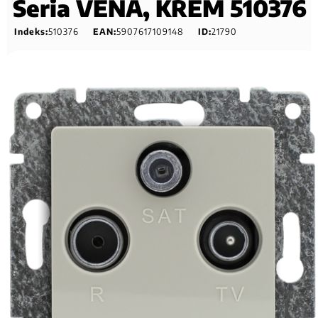
Seria VENA, KREM 510376
Indeks:
510376
EAN:
5907617109148
ID:
21790