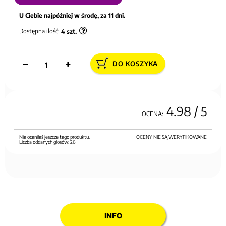
U Ciebie najpóźniej w środę, za 11 dni.
Dostępna ilość:
4
szt.
DO KOSZYKA
4.98
/ 5
OCENA:
Nie oceniłeś jeszcze tego produktu.
OCENY NIE SĄ WERYFIKOWANE
Liczba oddanych głosów:
26
INFO