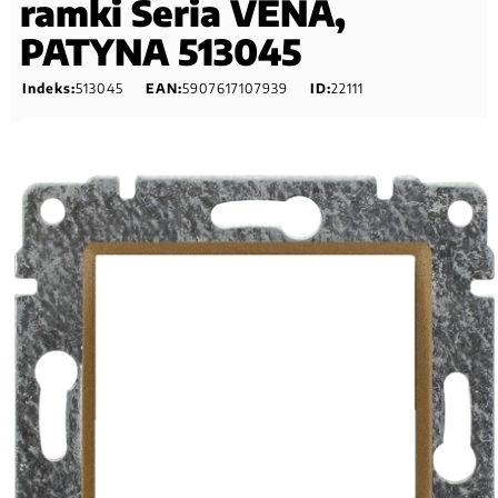
ramki Seria VENA,
PATYNA 513045
Indeks:
513045
EAN:
5907617107939
ID:
22111