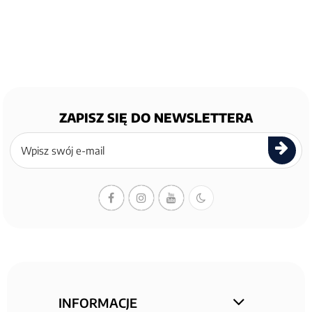
ZAPISZ SIĘ DO NEWSLETTERA
Zapisz
się
do
newslettera
INFORMACJE