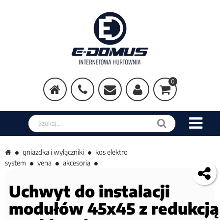
0
Szukaj w sklepie
gniazdka i wyłączniki
kos elektro
system
vena
akcesoria
Uchwyt do instalacji
modułów 45x45 z redukcją