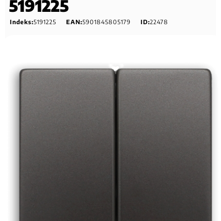
5191225
Indeks:
5191225
EAN:
5901845805179
ID:
22478