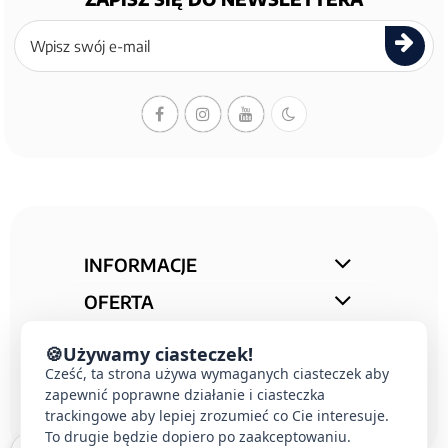
Zapisz
się
do
newslettera
INFORMACJE
OFERTA
STREFA PORAD
🍪
Używamy ciasteczek!
KONTAKT
Cześć, ta strona używa wymaganych ciasteczek aby
zapewnić poprawne działanie i ciasteczka
trackingowe aby lepiej zrozumieć co Cie interesuje.
To drugie będzie dopiero po zaakceptowaniu.