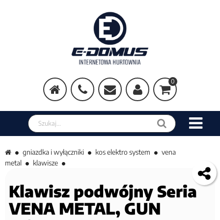
0
Szukaj w sklepie
gniazdka i wyłączniki
kos elektro system
vena
metal
klawisze
Klawisz podwójny Seria
VENA METAL, GUN