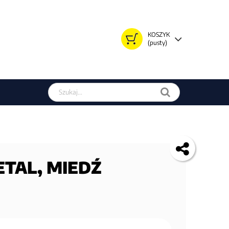
KOSZYK
(pusty)
Szukaj w sklepie
METAL, MIEDŹ