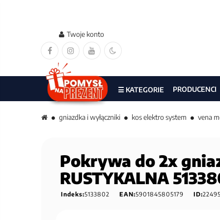
Twoje konto
PRODUCENCI
☰ KATEGORIE
gniazdka i wyłączniki
kos elektro system
vena m
Pokrywa do 2x gnia
RUSTYKALNA 51338
Indeks:
5133802
EAN:
5901845805179
ID:
2249