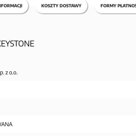
NFORMACJI
KOSZTY DOSTAWY
FORMY PŁATNOŚ
KEYSTONE
 z o.o.
WANA