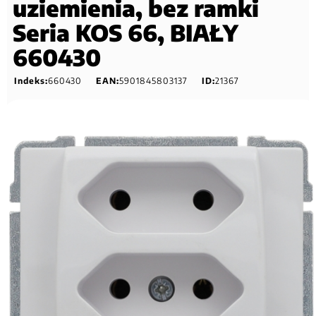
uziemienia, bez ramki
Seria KOS 66, BIAŁY
660430
Indeks:
660430
EAN:
5901845803137
ID:
21367