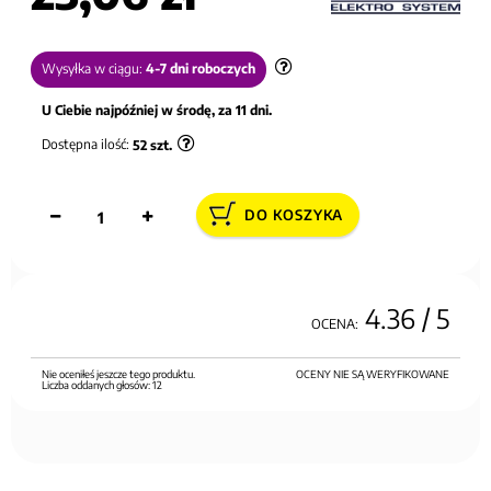
Wysyłka w ciągu:
4-7 dni roboczych
U Ciebie najpóźniej w środę, za 11 dni.
Dostępna ilość:
52
szt.
DO KOSZYKA
4.36
/ 5
OCENA:
Nie oceniłeś jeszcze tego produktu.
OCENY NIE SĄ WERYFIKOWANE
Liczba oddanych głosów:
12