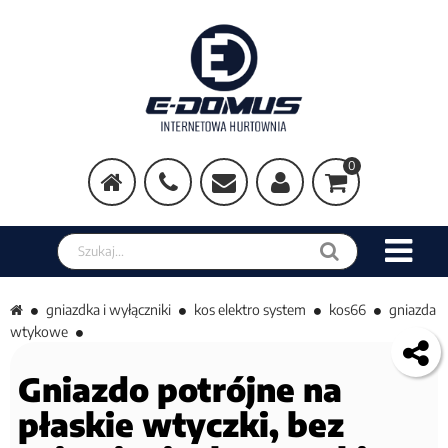
0
Szukaj w sklepie
gniazdka i wyłączniki
kos elektro system
kos66
gniazda
wtykowe
Gniazdo potrójne na
płaskie wtyczki, bez