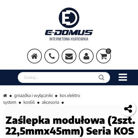
0
Szukaj w sklepie
gniazdka i wyłączniki
kos elektro
system
kos66
akcesoria
Zaślepka modułowa (2szt.
22,5mmx45mm) Seria KOS