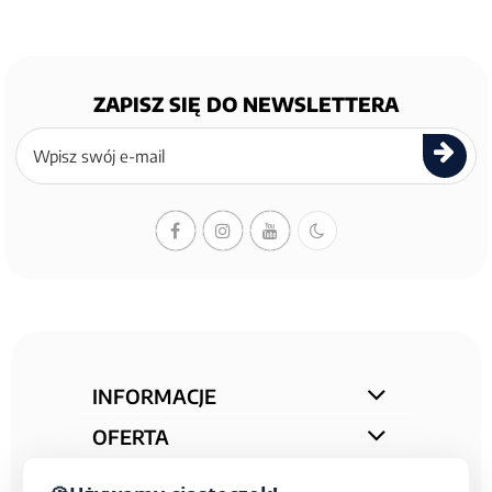
ZAPISZ SIĘ DO NEWSLETTERA
Zapisz
się
do
newslettera
INFORMACJE
OFERTA
STREFA PORAD