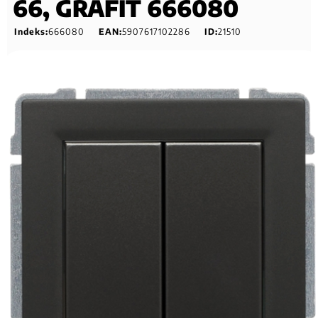
66, GRAFIT 666080
Indeks:
666080
EAN:
5907617102286
ID:
21510