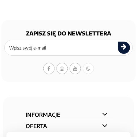
ZAPISZ SIĘ DO NEWSLETTERA
Zapisz
się
do
newslettera
INFORMACJE
OFERTA