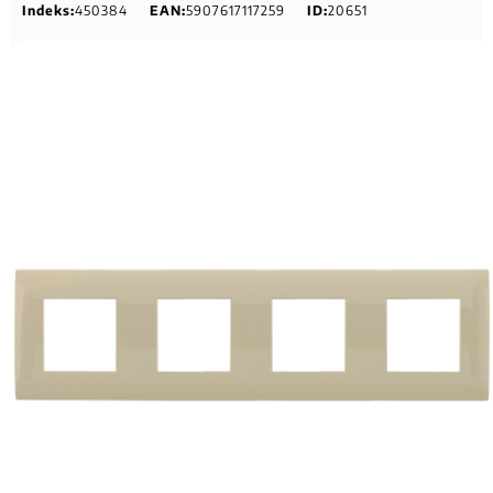
Indeks:
450384
EAN:
5907617117259
ID:
20651