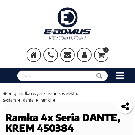
0
Szukaj w sklepie
gniazdka i wyłączniki
kos elektro
system
dante
ramki
Ramka 4x Seria DANTE,
KREM 450384