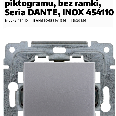
piktogramu, bez ramki,
Seria DANTE, INOX 454110
Indeks:
454110
EAN:
5906881414316
ID:
20556