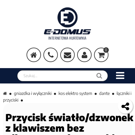
0
Szukaj w sklepie
gniazdka i wyłączniki
kos elektro system
dante
łączniki i
przyciski
Przycisk światło/dzwonek
z klawiszem bez