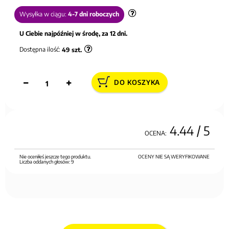
Wysyłka w ciągu:
4-7 dni roboczych
U Ciebie najpóźniej w środę, za 12 dni.
Dostępna ilość:
49
szt.
DO KOSZYKA
4.44
/ 5
OCENA:
Nie oceniłeś jeszcze tego produktu.
OCENY NIE SĄ WERYFIKOWANE
Liczba oddanych głosów:
9