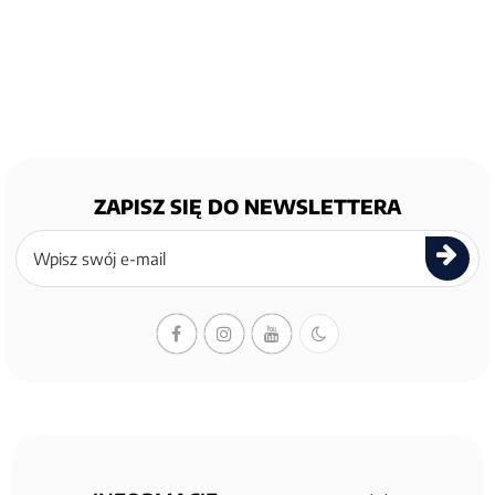
ZAPISZ SIĘ DO NEWSLETTERA
Zapisz
się
do
newslettera