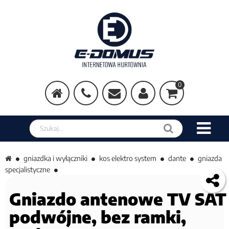
0
Szukaj w sklepie
gniazdka i wyłączniki
kos elektro system
dante
gniazda
specjalistyczne
Gniazdo antenowe TV SAT
podwójne, bez ramki,