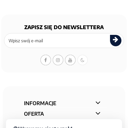
ZAPISZ SIĘ DO NEWSLETTERA
Zapisz
się
do
newslettera
INFORMACJE
OFERTA
STREFA PORAD