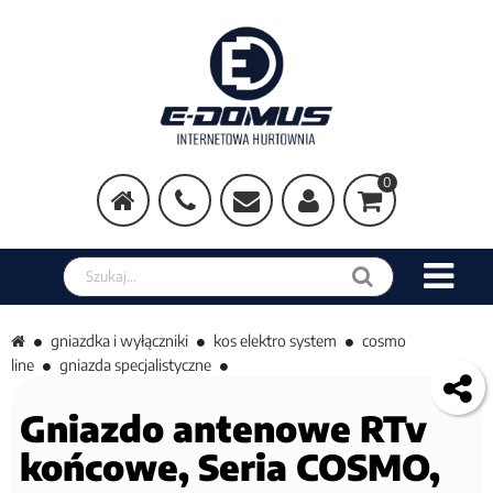
0
Szukaj w sklepie
gniazdka i wyłączniki
kos elektro system
cosmo
line
gniazda specjalistyczne
Gniazdo antenowe RTv
końcowe, Seria COSMO,