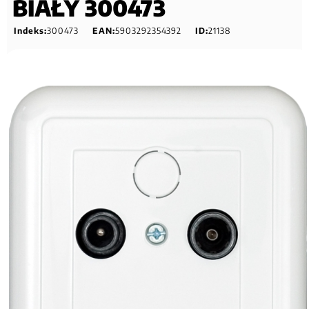
BIAŁY 300473
Indeks:
300473
EAN:
5903292354392
ID:
21138