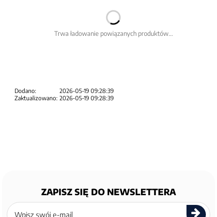
Trwa ładowanie powiązanych produktów...
Dodano:
2026-05-19 09:28:39
Zaktualizowano:
2026-05-19 09:28:39
ZAPISZ SIĘ DO NEWSLETTERA
Zapisz
się
do