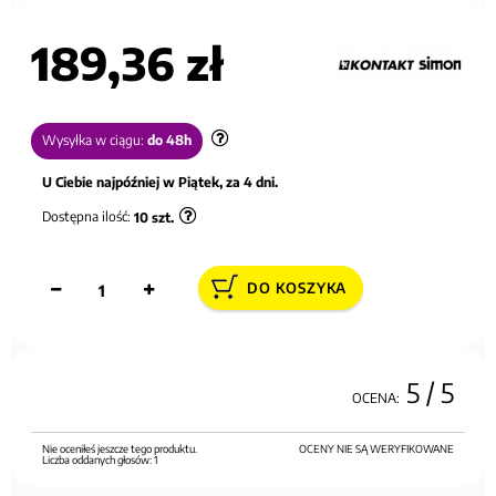
189,36 zł
Wysyłka w ciągu:
do 48h
U Ciebie najpóźniej w Piątek, za 4 dni.
Dostępna ilość:
10
szt.
DO KOSZYKA
5
/ 5
OCENA:
Nie oceniłeś jeszcze tego produktu.
OCENY NIE SĄ WERYFIKOWANE
Liczba oddanych głosów:
1