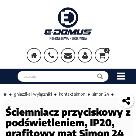
0
Szukaj w sklepie
gniazdka i wyłączniki
kontakt simon
simon 24
Ściemniacz przyciskowy z
podświetleniem, IP20,
grafitowy mat Simon 24