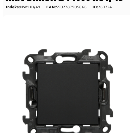
Indeks:
NW1.01/49
EAN:
5902787905866
ID:
260724