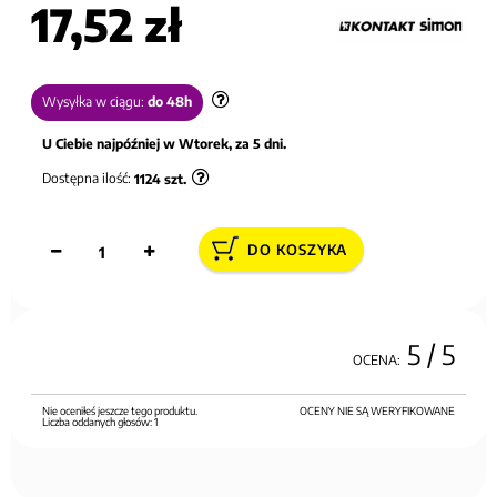
17,52 zł
Wysyłka w ciągu:
do 48h
U Ciebie najpóźniej w Wtorek, za 5 dni.
Dostępna ilość:
1124
szt.
DO KOSZYKA
5
/ 5
OCENA:
Nie oceniłeś jeszcze tego produktu.
OCENY NIE SĄ WERYFIKOWANE
Liczba oddanych głosów:
1