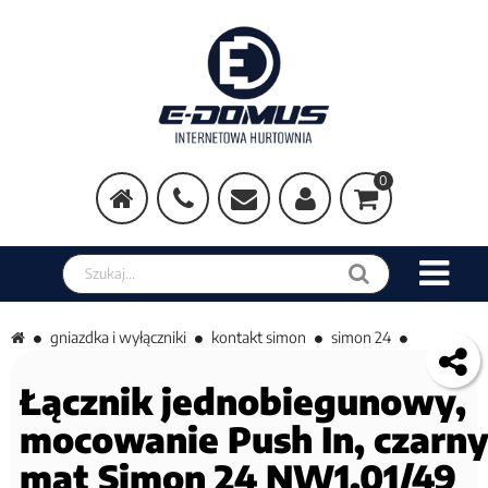
0
Szukaj w sklepie
gniazdka i wyłączniki
kontakt simon
simon 24
Łącznik jednobiegunowy,
mocowanie Push In, czarn
mat Simon 24 NW1.01/49