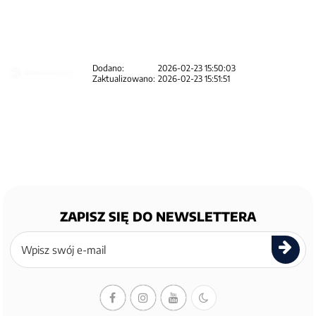
Dodano:
2026-02-23 15:50:03
Zaktualizowano:
2026-02-23 15:51:51
ZAPISZ SIĘ DO NEWSLETTERA
Zapisz
się
do
newslettera