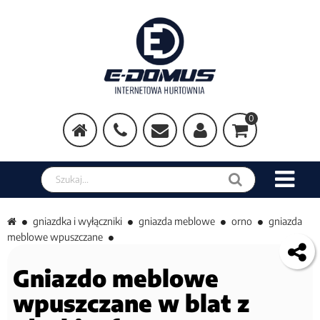
0
Szukaj w sklepie
gniazdka i wyłączniki
gniazda meblowe
orno
gniazda
meblowe wpuszczane
Gniazdo meblowe
wpuszczane w blat z