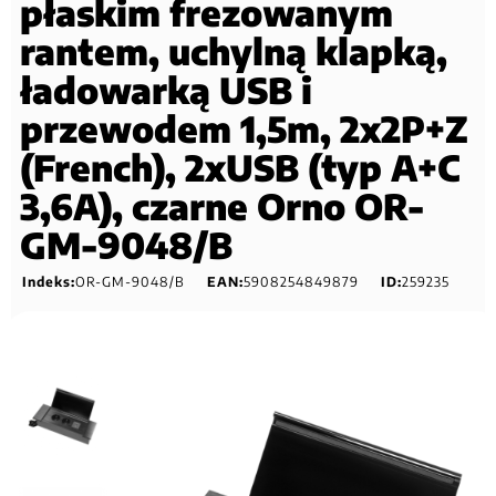
płaskim frezowanym
rantem, uchylną klapką,
ładowarką USB i
przewodem 1,5m, 2x2P+Z
(French), 2xUSB (typ A+C
3,6A), czarne Orno OR-
GM-9048/B
Indeks:
OR-GM-9048/B
EAN:
5908254849879
ID:
259235