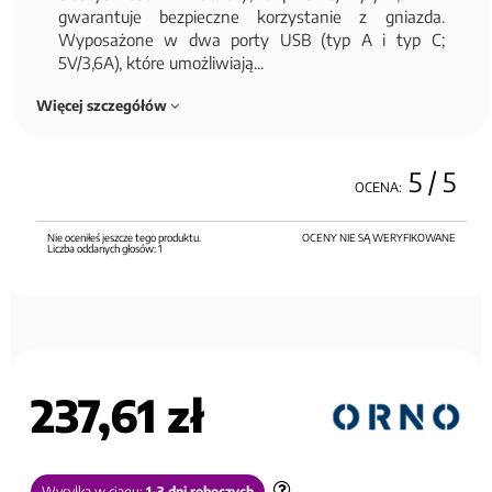
gwarantuje bezpieczne korzystanie z gniazda.
Wyposażone w dwa porty USB (typ A i typ C;
5V/3,6A), które umożliwiają...
Więcej szczegółów
5
/ 5
OCENA:
Nie oceniłeś jeszcze tego produktu.
OCENY NIE SĄ WERYFIKOWANE
Liczba oddanych głosów:
1
237,61 zł
Wysyłka w ciągu:
1-3 dni roboczych