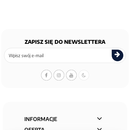
ZAPISZ SIĘ DO NEWSLETTERA
Zapisz
się
do
newslettera
INFORMACJE
OFERTA