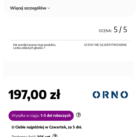
Więcej szczegółów
5
/ 5
OCENA:
Nie oceniłeś jeszcze tego produktu.
OCENY NIE SĄ WERYFIKOWANE
Liczba oddanych głosów:
1
197,00 zł
Wysyłka w ciągu:
1-3 dni roboczych
U Ciebie najpóźniej w Czwartek, za 5 dni.
Dostępna ilość:
306
szt.