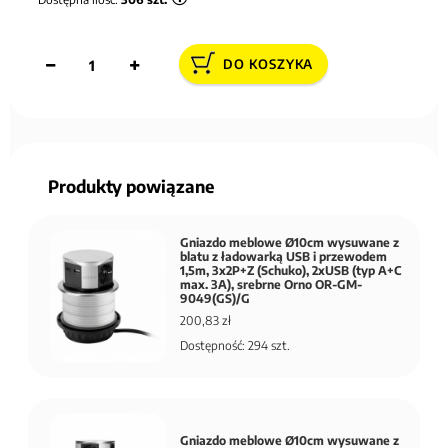
DO KOSZYKA
Produkty powiązane
Gniazdo meblowe Ø10cm wysuwane z
blatu z ładowarką USB i przewodem
1,5m, 3x2P+Z (Schuko), 2xUSB (typ A+C
max. 3A), srebrne Orno OR-GM-
9049(GS)/G
200,83 zł
Dostępność: 294 szt.
Gniazdo meblowe Ø10cm wysuwane z