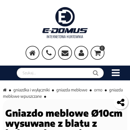
0
Szukaj w sklepie
gniazdka i wyłączniki
gniazda meblowe
orno
gniazda
meblowe wpuszczane
Gniazdo meblowe Ø10cm
wysuwane z blatu z