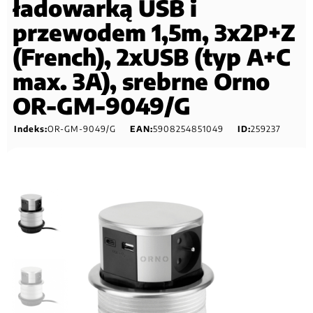
ładowarką USB i
przewodem 1,5m, 3x2P+Z
(French), 2xUSB (typ A+C
max. 3A), srebrne Orno
OR-GM-9049/G
Indeks:
OR-GM-9049/G
EAN:
5908254851049
ID:
259237