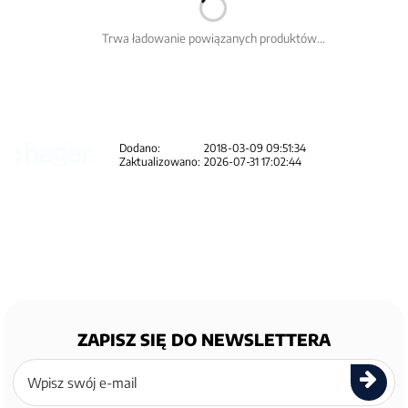
Trwa ładowanie powiązanych produktów...
Dodano:
2018-03-09 09:51:34
Zaktualizowano:
2026-07-31 17:02:44
ZAPISZ SIĘ DO NEWSLETTERA
Zapisz
się
do
newslettera