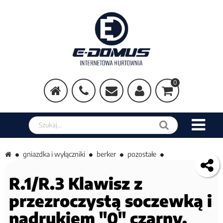
0
Szukaj w sklepie
gniazdka i wyłączniki
berker
pozostałe
R.1/R.3 Klawisz z
przezroczystą soczewką i
nadrukiem "0" czarny,