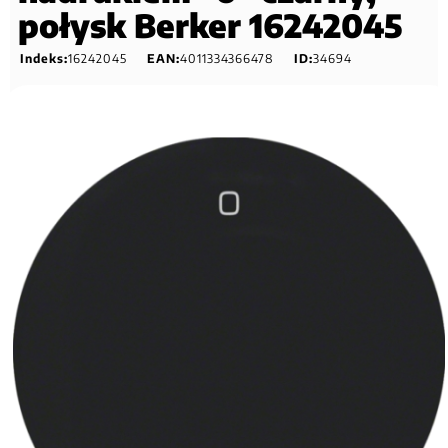
połysk Berker 16242045
Indeks:
16242045
EAN:
4011334366478
ID:
34694