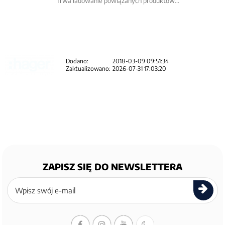
Trwa ładowanie powiązanych produktów...
Dodano:
2018-03-09 09:51:34
Zaktualizowano:
2026-07-31 17:03:20
ZAPISZ SIĘ DO NEWSLETTERA
Zapisz
się
do
newslettera