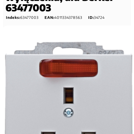
63477003
Indeks:
63477003
EAN:
4011334378563
ID:
34724