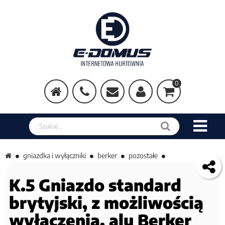
0
Szukaj w sklepie
gniazdka i wyłączniki
berker
pozostałe
K.5 Gniazdo standard
brytyjski, z możliwością
wyłączenia, alu Berker