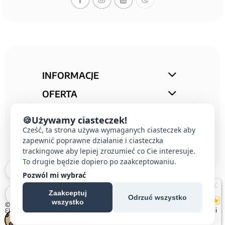
INFORMACJE
OFERTA
STREFA PORAD
🍪
Używamy ciasteczek!
KONTAKT
Cześć, ta strona używa wymaganych ciasteczek aby
zapewnić poprawne działanie i ciasteczka
trackingowe aby lepiej zrozumieć co Cie interesuje.
To drugie będzie dopiero po zaakceptowaniu.
Pozwól mi wybrać
Zaakceptuj
Odrzuć wszystko
wszystko
© 2026 E-DOMUS |
Kontakt Simon
|
Ospel
|
Berker
|
Karlik
|
Hager
|
Schneider
Electric
|
Wideodomofon EURA
| All rights reserved
Czechowice-Dziedzice, Pszczyna, Bielsko-Biała