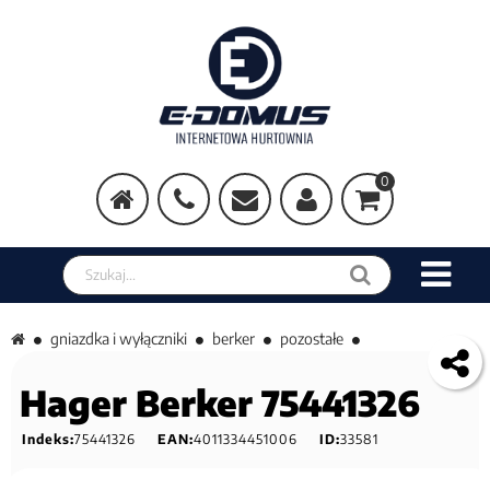
0
Szukaj w sklepie
gniazdka i wyłączniki
berker
pozostałe
Hager Berker 75441326
Indeks:
75441326
EAN:
4011334451006
ID:
33581