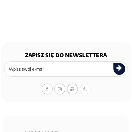
ZAPISZ SIĘ DO NEWSLETTERA
Zapisz
się
do
newslettera