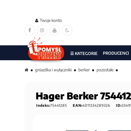
Twoje konto
PRODUCENCI
☰ KATEGORIE
gniazdka i wyłączniki
berker
pozostałe
Hager Berker 75441
Indeks:
75441285
EAN:
4011334289326
ID:
3349