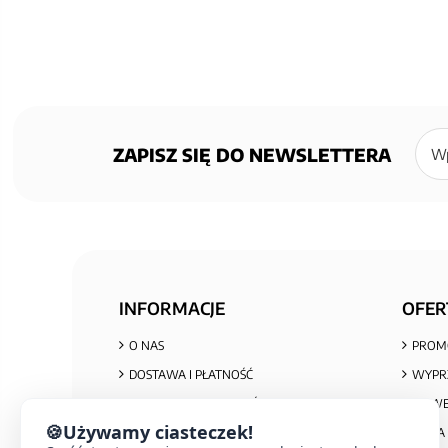
Zapisz
się
ZAPISZ SIĘ DO NEWSLETTERA
do
newsl
INFORMACJE
OFER
O NAS
PROM
DOSTAWA I PŁATNOŚĆ
WYPR
POLITYKA PRYWATNOŚCI I COOKIES
NOWE
🍪
Używamy ciasteczek!
REGULAMIN ZAKUPÓW
MAPA 