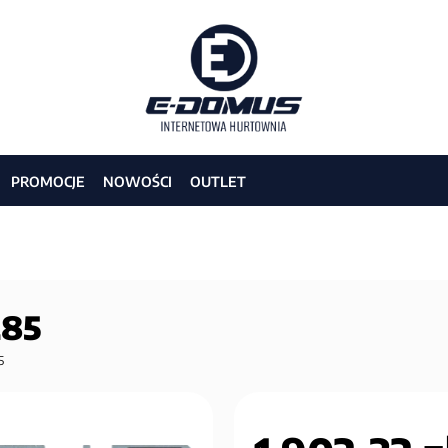
PROMOCJE
NOWOŚCI
OUTLET
285
5