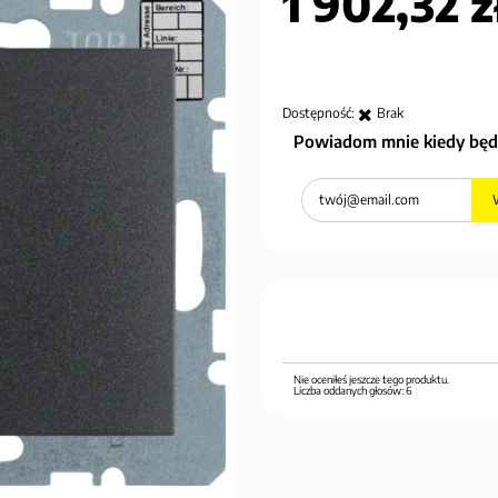
1 902,32 z
Dostępność:
Brak
Powiadom mnie kiedy będ
Nie oceniłeś jeszcze tego produktu.
Liczba oddanych głosów:
6