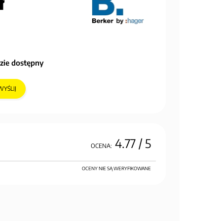
ł
zie dostępny
WYŚLIJ
4.77
/ 5
OCENA:
OCENY NIE SĄ WERYFIKOWANE