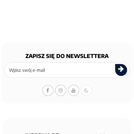
ZAPISZ SIĘ DO NEWSLETTERA
Zapisz
się
do
newslettera