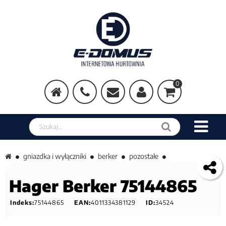
0
Szukaj w sklepie
gniazdka i wyłączniki
berker
pozostałe
Hager Berker 75144865
Indeks:
75144865
EAN:
4011334381129
ID:
34524