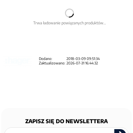
Trwa ładowanie powiązanych produktów...
Dodano:
2018-03-09 09:51:34
Zaktualizowano:
2026-07-31 16:44:32
ZAPISZ SIĘ DO NEWSLETTERA
Zapisz
się