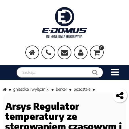
0
Szukaj w sklepie
gniazdka i wyłączniki
berker
pozostałe
Arsys Regulator
temperatury ze
sterowaniem czasowym i