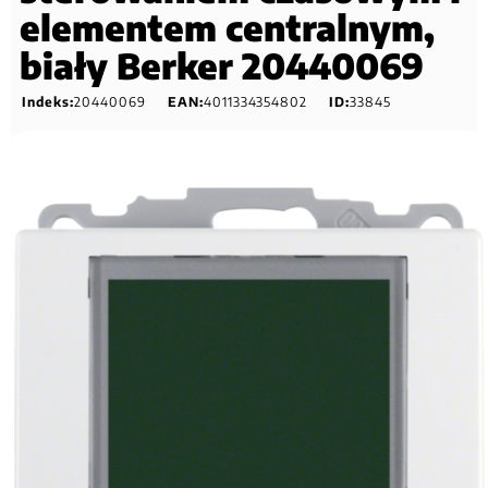
elementem centralnym,
biały Berker 20440069
Indeks:
20440069
EAN:
4011334354802
ID:
33845