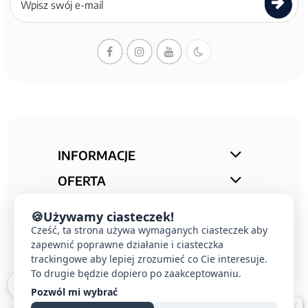
do
newslettera
INFORMACJE
OFERTA
STREFA PORAD
🍪
Używamy ciasteczek!
KONTAKT
Cześć, ta strona używa wymaganych ciasteczek aby
zapewnić poprawne działanie i ciasteczka
trackingowe aby lepiej zrozumieć co Cie interesuje.
To drugie będzie dopiero po zaakceptowaniu.
Pozwól mi wybrać