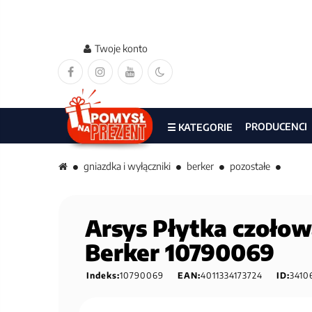
Twoje konto
PRODUCENCI
☰ KATEGORIE
gniazdka i wyłączniki
berker
pozostałe
Arsys Płytka czołow
Berker 10790069
Indeks:
10790069
EAN:
4011334173724
ID:
3410