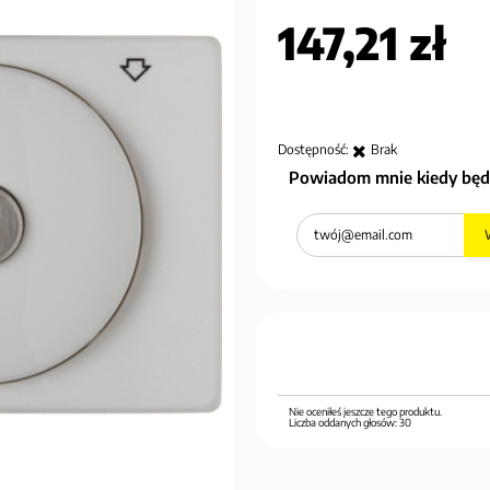
147,21 zł
Dostępność:
Brak
Powiadom mnie kiedy będ
Nie oceniłeś jeszcze tego produktu.
Liczba oddanych głosów:
30