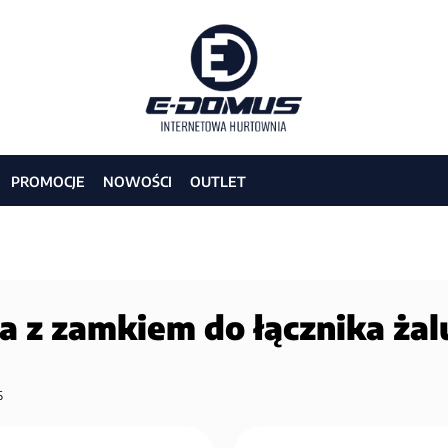
PROMOCJE
NOWOŚCI
OUTLET
a z zamkiem do łącznika żal
6