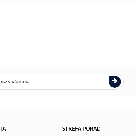
ettera
TA
STREFA PORAD