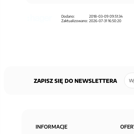
Dodano:
2018-03-09 09:51:34
Zaktualizowano:
2026-07-31 16:50:20
Zapisz
się
ZAPISZ SIĘ DO NEWSLETTERA
do
newsl
INFORMACJE
OFER