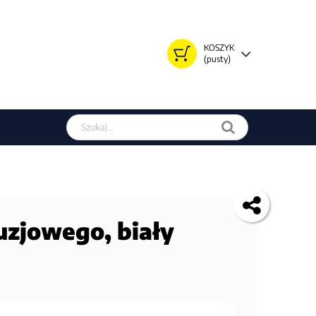
KOSZYK
(pusty)
Szukaj w sklepie
uzjowego, biały