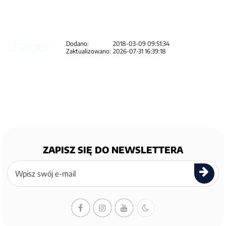
Dodano:
2018-03-09 09:51:34
Zaktualizowano:
2026-07-31 16:39:18
ZAPISZ SIĘ DO NEWSLETTERA
Zapisz
się
do
newslettera