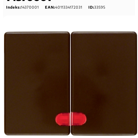
Indeks:
14370001
EAN:
4011334172031
ID:
33595