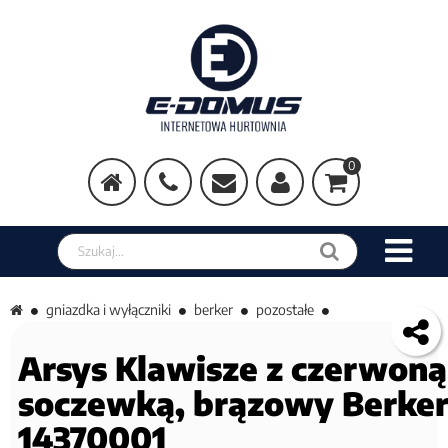
0
Szukaj w sklepie
gniazdka i wyłączniki
berker
pozostałe
Arsys Klawisze z czerwoną
soczewką, brązowy Berke
14370001