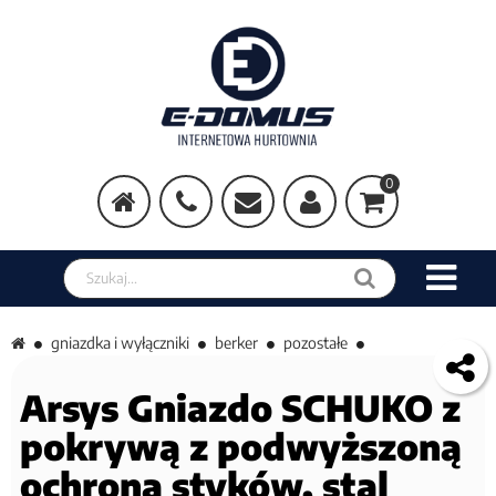
0
Szukaj w sklepie
gniazdka i wyłączniki
berker
pozostałe
Arsys Gniazdo SCHUKO z
pokrywą z podwyższoną
ochroną styków, stal