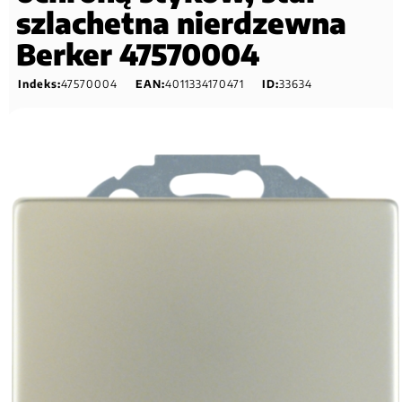
szlachetna nierdzewna
Berker 47570004
Indeks:
47570004
EAN:
4011334170471
ID:
33634