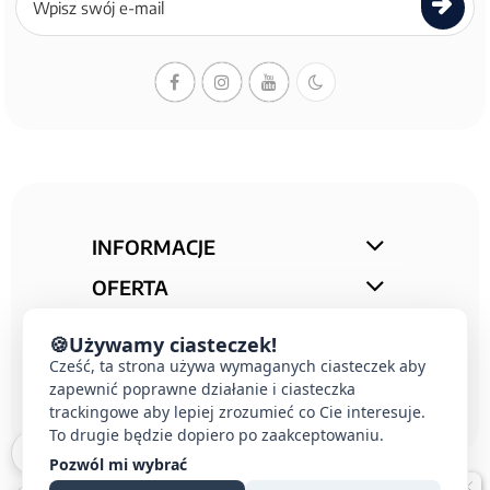
do
newslettera
INFORMACJE
OFERTA
STREFA PORAD
🍪
Używamy ciasteczek!
KONTAKT
Cześć, ta strona używa wymaganych ciasteczek aby
zapewnić poprawne działanie i ciasteczka
trackingowe aby lepiej zrozumieć co Cie interesuje.
To drugie będzie dopiero po zaakceptowaniu.
Pozwól mi wybrać