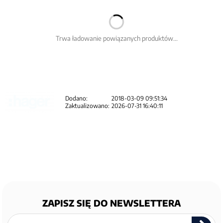
Trwa ładowanie powiązanych produktów...
Dodano:
2018-03-09 09:51:34
Zaktualizowano:
2026-07-31 16:40:11
ZAPISZ SIĘ DO NEWSLETTERA
Zapisz
się