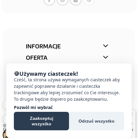
INFORMACJE
OFERTA
STREFA PORAD
🍪
Używamy ciasteczek!
KONTAKT
Cześć, ta strona używa wymaganych ciasteczek aby
zapewnić poprawne działanie i ciasteczka
trackingowe aby lepiej zrozumieć co Cie interesuje.
To drugie będzie dopiero po zaakceptowaniu.
Pozwól mi wybrać
Zaakceptuj
Odrzuć wszystko
wszystko
© 2026 E-DOMUS |
Kontakt Simon
|
Ospel
|
Berker
|
Karlik
|
Hager
|
Schneider
Electric
|
Wideodomofon EURA
| All rights reserved
Czechowice-Dziedzice, Pszczyna, Bielsko-Biała