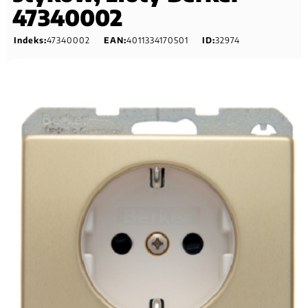
47340002
Indeks:
47340002
EAN:
4011334170501
ID:
32974