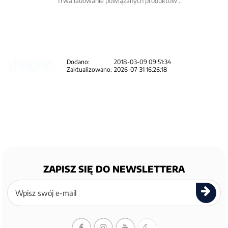
Trwa ładowanie powiązanych produktów...
Dodano:
2018-03-09 09:51:34
Zaktualizowano:
2026-07-31 16:26:18
ZAPISZ SIĘ DO NEWSLETTERA
Zapisz
się
do
newslettera