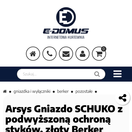
0
Szukaj w sklepie
gniazdka i wyłączniki
berker
pozostałe
Arsys Gniazdo SCHUKO z
podwyższoną ochroną
styków, złoty Berker