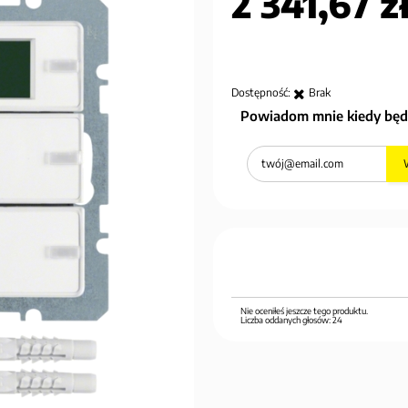
2 341,67 z
Dostępność:
Brak
Powiadom mnie kiedy będ
Nie oceniłeś jeszcze tego produktu.
Liczba oddanych głosów:
24