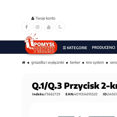
Twoje konto
PRODUCENCI
☰ KATEGORIE
gniazdka i wyłączniki
berker
knx system
sens
Q.1/Q.3 Przycisk 2-k
Indeks:
75662729
EAN:
4011334315520
ID:
3450