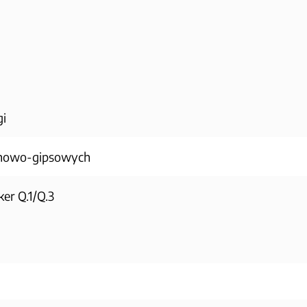
gi
onowo-gipsowych
er Q.1/Q.3