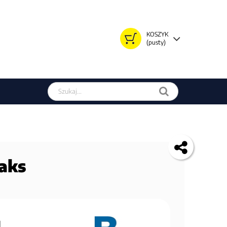
KOSZYK
(pusty)
Szukaj w sklepie
 aks