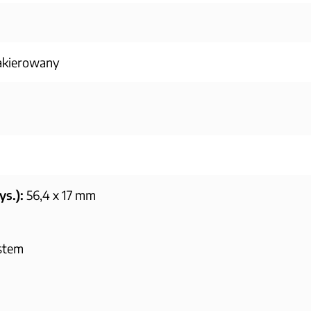
akierowany
s.):
56,4 x 17 mm
stem