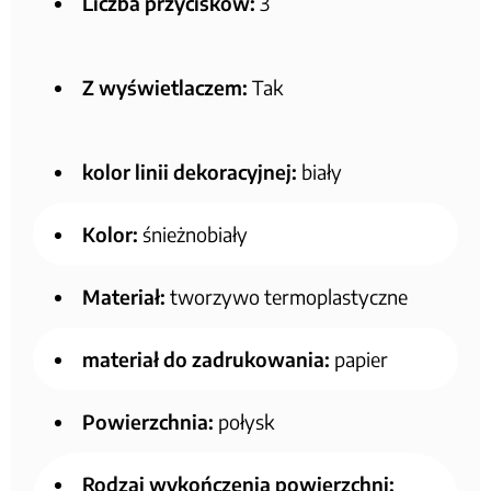
Liczba przycisków:
3
Z wyświetlaczem:
Tak
kolor linii dekoracyjnej:
biały
Kolor:
śnieżnobiały
Materiał:
tworzywo termoplastyczne
materiał do zadrukowania:
papier
Powierzchnia:
połysk
Rodzaj wykończenia powierzchni: