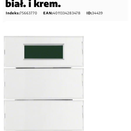
biał. i krem.
Indeks:
75663770
EAN:
4011334283478
ID:
34439