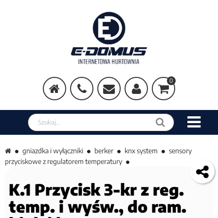
0
Szukaj w sklepie
gniazdka i wyłączniki
berker
knx system
sensory
przyciskowe z regulatorem temperatury
K.1 Przycisk 3-kr z reg.
temp. i wyśw., do ram.