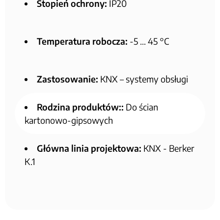
Stopień ochrony:
IP20
Temperatura robocza:
-5 … 45 °C
Zastosowanie:
KNX – systemy obsługi
Rodzina produktów::
Do ścian
kartonowo-gipsowych
Główna linia projektowa:
KNX - Berker
K.1