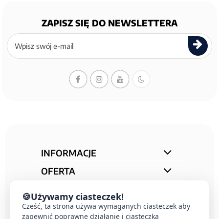
ZAPISZ SIĘ DO NEWSLETTERA
Zapisz
się
do
newslettera
INFORMACJE
OFERTA
STREFA PORAD
🍪
Używamy ciasteczek!
KONTAKT
Cześć, ta strona używa wymaganych ciasteczek aby
zapewnić poprawne działanie i ciasteczka